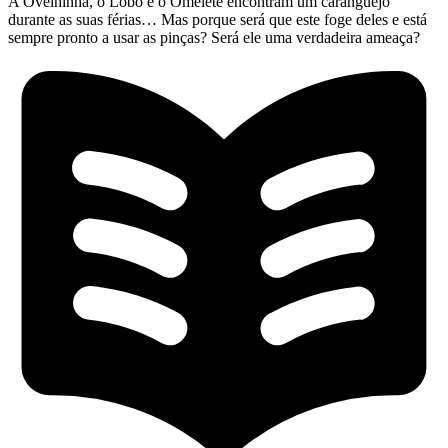
A Ovelhinha, o Lobo e o Omelete encontram um caranguejo
durante as suas férias… Mas porque será que este foge deles e está
sempre pronto a usar as pinças? Será ele uma verdadeira ameaça?