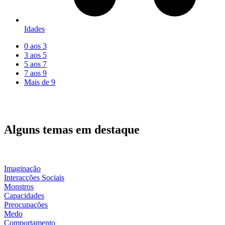
Idades
0 aos 3
3 aos 5
5 aos 7
7 aos 9
Mais de 9
Alguns temas em destaque
Imaginação
Interacções Sociais
Monstros
Capacidades
Preocupações
Medo
Comportamento