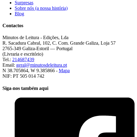
Surpresas
Sobre nós (a nossa história)
Blog
Contactos
Minutos de Leitura - Edições, Lda
R. Sacadura Cabral, 102, C. Com. Grande Galiza, Loja 57
2765-349 Galiza-Estoril — Portugal
(Livraria e escritório)
Tel.:
214687439
Email:
geral@minutosdeleitura.pt
N 38.705864, W 9.385866 -
Mapa
NIF: PT 505 014 742
Siga-nos também aqui