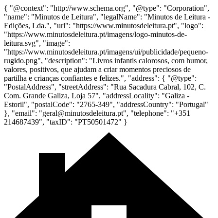
{ "@context": "http://www.schema.org", "@type": "Corporation",
"name": "Minutos de Leitura", "legalName": "Minutos de Leitura -
Edições, Lda.", "url": "https://www.minutosdeleitura.pt", "logo":
"https://www.minutosdeleitura.pt/imagens/logo-minutos-de-
leitura.svg", "image":
"https://www.minutosdeleitura.pt/imagens/ui/publicidade/pequeno-
rugido.png", "description": "Livros infantis calorosos, com humor,
valores, positivos, que ajudam a criar momentos preciosos de
partilha e crianças confiantes e felizes.", "address": { "@type":
"PostalAddress", "streetAddress": "Rua Sacadura Cabral, 102, C.
Com. Grande Galiza, Loja 57", "addressLocality": "Galiza -
Estoril", "postalCode": "2765-349", "addressCountry": "Portugal"
}, "email": "geral@minutosdeleitura.pt", "telephone": "+351
214687439", "taxID": "PT50501472" }