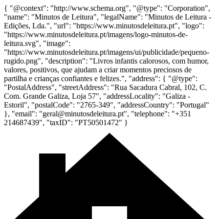
{ "@context": "http://www.schema.org", "@type": "Corporation",
"name": "Minutos de Leitura", "legalName": "Minutos de Leitura -
Edições, Lda.", "url": "https://www.minutosdeleitura.pt", "logo":
"https://www.minutosdeleitura.pt/imagens/logo-minutos-de-
leitura.svg", "image":
"https://www.minutosdeleitura.pt/imagens/ui/publicidade/pequeno-
rugido.png", "description": "Livros infantis calorosos, com humor,
valores, positivos, que ajudam a criar momentos preciosos de
partilha e crianças confiantes e felizes.", "address": { "@type":
"PostalAddress", "streetAddress": "Rua Sacadura Cabral, 102, C.
Com. Grande Galiza, Loja 57", "addressLocality": "Galiza -
Estoril", "postalCode": "2765-349", "addressCountry": "Portugal"
}, "email": "geral@minutosdeleitura.pt", "telephone": "+351
214687439", "taxID": "PT50501472" }