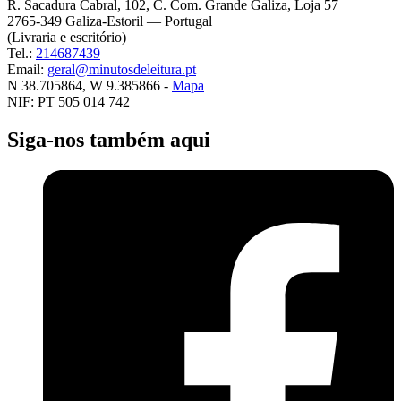
R. Sacadura Cabral, 102, C. Com. Grande Galiza, Loja 57
2765-349 Galiza-Estoril — Portugal
(Livraria e escritório)
Tel.:
214687439
Email:
geral@minutosdeleitura.pt
N 38.705864, W 9.385866 -
Mapa
NIF: PT 505 014 742
Siga-nos também aqui