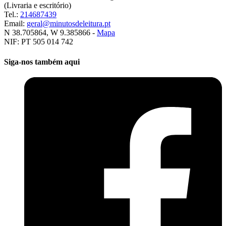
(Livraria e escritório)
Tel.:
214687439
Email:
geral@minutosdeleitura.pt
N 38.705864, W 9.385866 -
Mapa
NIF: PT 505 014 742
Siga-nos também aqui