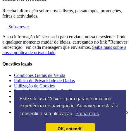
Receba informação sobre novos livros, passatempos, promoções,
feiras e actividades.
Subscrever
A sua informação irá ser usada para enviar a nossa newsletter. Pode
a qualquer momento mudar de ideias, carregando no link "Remover
Subscrição" em cada mensagem que enviarmos.
Saiba mais sobre a
nossa política de privacidade
.
Questões legais
Condições Gerais de Venda
Política de Privacidade de Dados
Utilização de Cookies
Resolução alternativa de Conflitos
Livro de Reclamações Eletrónico
Este site usa
Cookies
para garantir uma boa
experiência de navegação. Ao navegar estará a
Ilustração na página inicial de Guido Van Genechten, do livro
consentir a sua utilização.
Saiba mais
"
Posso espreitar as tuas chuchas?
"
OK, entendi!