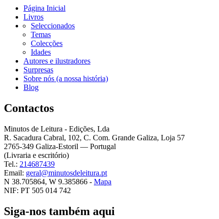
Página Inicial
Livros
Seleccionados
Temas
Colecções
Idades
Autores e ilustradores
Surpresas
Sobre nós (a nossa história)
Blog
Contactos
Minutos de Leitura - Edições, Lda
R. Sacadura Cabral, 102, C. Com. Grande Galiza, Loja 57
2765-349 Galiza-Estoril — Portugal
(Livraria e escritório)
Tel.:
214687439
Email:
geral@minutosdeleitura.pt
N 38.705864, W 9.385866 -
Mapa
NIF: PT 505 014 742
Siga-nos também aqui