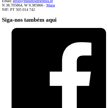
Email:
geral@minutosdeleitura.pt
N 38.705864, W 9.385866 -
Mapa
NIF: PT 505 014 742
Siga-nos também aqui