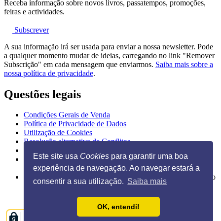
Receba informação sobre novos livros, passatempos, promoções,
feiras e actividades.
Subscrever
A sua informação irá ser usada para enviar a nossa newsletter. Pode
a qualquer momento mudar de ideias, carregando no link "Remover
Subscrição" em cada mensagem que enviarmos.
Saiba mais sobre a
nossa política de privacidade
.
Questões legais
Condições Gerais de Venda
Política de Privacidade de Dados
Utilização de Cookies
Resolução alternativa de Conflitos
Livro de Reclamações Eletrónico
Este site usa
Cookies
para garantir uma boa
experiência de navegação. Ao navegar estará a
Ilustração na página inicial de Guido Van Genechten, do livro
consentir a sua utilização.
Saiba mais
"
Posso espreitar as tuas chuchas?
"
OK, entendi!