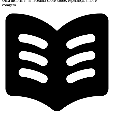
Uma história enternecedora sobre saúde, esperança, amor e
coragem.