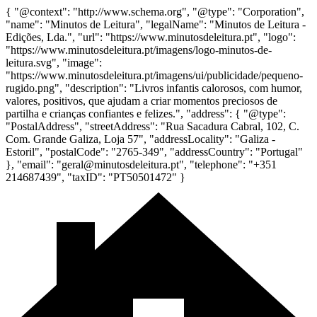
{ "@context": "http://www.schema.org", "@type": "Corporation",
"name": "Minutos de Leitura", "legalName": "Minutos de Leitura -
Edições, Lda.", "url": "https://www.minutosdeleitura.pt", "logo":
"https://www.minutosdeleitura.pt/imagens/logo-minutos-de-
leitura.svg", "image":
"https://www.minutosdeleitura.pt/imagens/ui/publicidade/pequeno-
rugido.png", "description": "Livros infantis calorosos, com humor,
valores, positivos, que ajudam a criar momentos preciosos de
partilha e crianças confiantes e felizes.", "address": { "@type":
"PostalAddress", "streetAddress": "Rua Sacadura Cabral, 102, C.
Com. Grande Galiza, Loja 57", "addressLocality": "Galiza -
Estoril", "postalCode": "2765-349", "addressCountry": "Portugal"
}, "email": "geral@minutosdeleitura.pt", "telephone": "+351
214687439", "taxID": "PT50501472" }