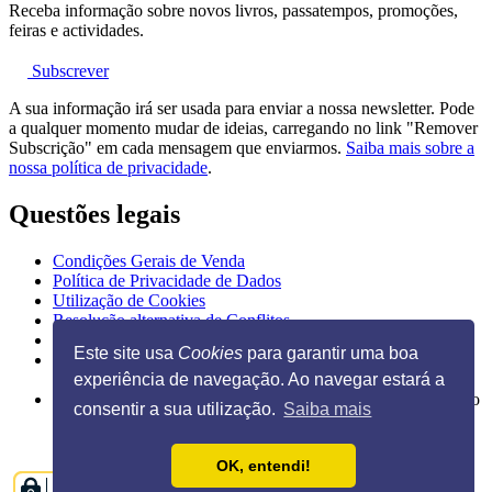
Receba informação sobre novos livros, passatempos, promoções,
feiras e actividades.
Subscrever
A sua informação irá ser usada para enviar a nossa newsletter. Pode
a qualquer momento mudar de ideias, carregando no link "Remover
Subscrição" em cada mensagem que enviarmos.
Saiba mais sobre a
nossa política de privacidade
.
Questões legais
Condições Gerais de Venda
Política de Privacidade de Dados
Utilização de Cookies
Resolução alternativa de Conflitos
Livro de Reclamações Eletrónico
Este site usa
Cookies
para garantir uma boa
experiência de navegação. Ao navegar estará a
Ilustração na página inicial de Guido Van Genechten, do livro
consentir a sua utilização.
Saiba mais
"
Posso espreitar as tuas chuchas?
"
OK, entendi!