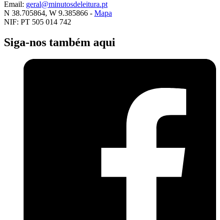
Email:
geral@minutosdeleitura.pt
N 38.705864, W 9.385866 -
Mapa
NIF: PT 505 014 742
Siga-nos também aqui