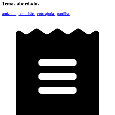
Temas abordados
amizade
comichão
entreajuda
partilha