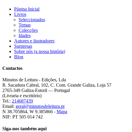
Página Inicial
Livros
Seleccionados
Temas
Colecções
Idades
Autores e ilustradores
Surpresas
Sobre nós (a nossa história)
Blog
Contactos
Minutos de Leitura - Edições, Lda
R. Sacadura Cabral, 102, C. Com. Grande Galiza, Loja 57
2765-349 Galiza-Estoril — Portugal
(Livraria e escritório)
Tel.:
214687439
Email:
geral@minutosdeleitura.pt
N 38.705864, W 9.385866 -
Mapa
NIF: PT 505 014 742
Siga-nos também aqui