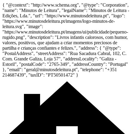
{ "@context": "http://www.schema.org", "@type": "Corporation",
"name": "Minutos de Leitura", "legalName": "Minutos de Leitura -
Edições, Lda.", "url": "https://www.minutosdeleitura.pt", "logo":
"https://www.minutosdeleitura.pt/imagens/logo-minutos-de-
leitura.svg", "image":
"https://www.minutosdeleitura.pt/imagens/ui/publicidade/pequeno-
rugido.png", "description": "Livros infantis calorosos, com humor,
valores, positivos, que ajudam a criar momentos preciosos de
partilha e crianças confiantes e felizes.", "address": { "@type":
"PostalAddress", "streetAddress": "Rua Sacadura Cabral, 102, C.
Com. Grande Galiza, Loja 57", "addressLocality": "Galiza -
Estoril", "postalCode": "2765-349", "addressCountry": "Portugal"
}, "email": "geral@minutosdeleitura.pt", "telephone": "+351
214687439", "taxID": "PT50501472" }