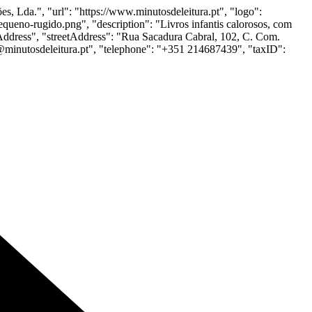
, Lda.", "url": "https://www.minutosdeleitura.pt", "logo":
equeno-rugido.png", "description": "Livros infantis calorosos, com
alAddress", "streetAddress": "Rua Sacadura Cabral, 102, C. Com.
l@minutosdeleitura.pt", "telephone": "+351 214687439", "taxID":