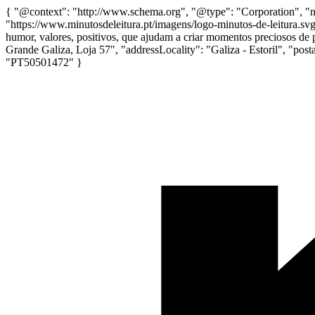
{ "@context": "http://www.schema.org", "@type": "Corporation", "nam
"https://www.minutosdeleitura.pt/imagens/logo-minutos-de-leitura.svg
humor, valores, positivos, que ajudam a criar momentos preciosos de 
Grande Galiza, Loja 57", "addressLocality": "Galiza - Estoril", "po
"PT50501472" }