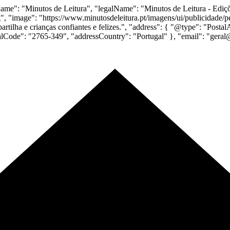
e": "Minutos de Leitura", "legalName": "Minutos de Leitura - Edições
", "image": "https://www.minutosdeleitura.pt/imagens/ui/publicidade/p
partilha e crianças confiantes e felizes.", "address": { "@type": "Post
stalCode": "2765-349", "addressCountry": "Portugal" }, "email": "gera