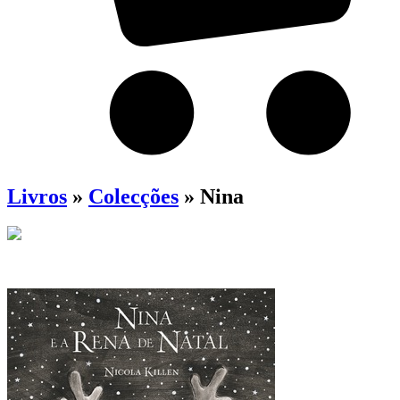
Livros
»
Colecções
» Nina