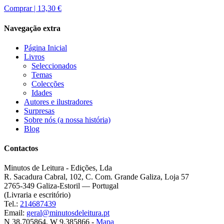
Comprar |
13,30 €
Navegação extra
Página Inicial
Livros
Seleccionados
Temas
Colecções
Idades
Autores e ilustradores
Surpresas
Sobre nós (a nossa história)
Blog
Contactos
Minutos de Leitura - Edições, Lda
R. Sacadura Cabral, 102, C. Com. Grande Galiza, Loja 57
2765-349 Galiza-Estoril — Portugal
(Livraria e escritório)
Tel.:
214687439
Email:
geral@minutosdeleitura.pt
N 38.705864, W 9.385866 -
Mapa