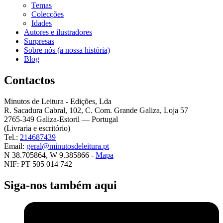
Temas
Colecções
Idades
Autores e ilustradores
Surpresas
Sobre nós (a nossa história)
Blog
Contactos
Minutos de Leitura - Edições, Lda
R. Sacadura Cabral, 102, C. Com. Grande Galiza, Loja 57
2765-349 Galiza-Estoril — Portugal
(Livraria e escritório)
Tel.:
214687439
Email:
geral@minutosdeleitura.pt
N 38.705864, W 9.385866 -
Mapa
NIF: PT 505 014 742
Siga-nos também aqui