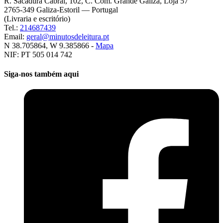
R. Sacadura Cabral, 102, C. Com. Grande Galiza, Loja 57
2765-349 Galiza-Estoril — Portugal
(Livraria e escritório)
Tel.:
214687439
Email:
geral@minutosdeleitura.pt
N 38.705864, W 9.385866 -
Mapa
NIF: PT 505 014 742
Siga-nos também aqui