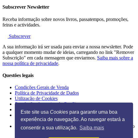
Subscrever Newsletter
Receba informação sobre novos livros, passatempos, promoções,
feiras e actividades.
Subscrever
A sua informação irá ser usada para enviar a nossa newsletter. Pode
a qualquer momento mudar de ideias, carregando no link "Remover
Subscrição" em cada mensagem que enviarmos.
Saiba mais sobre a
nossa política de privacidade
.
Questões legais
Condições Gerais de Venda
Política de Privacidade de Dados
Utilização de Cookies
Resolução alternativa de Conflitos
Livro de Reclamações Eletrónico
Este site usa
Cookies
para garantir uma boa
experiência de navegação. Ao navegar estará a
Ilustração na página inicial de Guido Van Genechten, do livro
consentir a sua utilização.
Saiba mais
"
Posso espreitar as tuas chuchas?
"