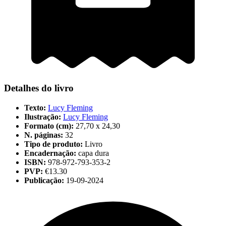
Detalhes do livro
Texto:
Lucy Fleming
Ilustração:
Lucy Fleming
Formato (cm):
27,70 x 24,30
N. páginas:
32
Tipo de produto:
Livro
Encadernação:
capa dura
ISBN:
978-972-793-353-2
PVP:
€13.30
Publicação:
19-09-2024