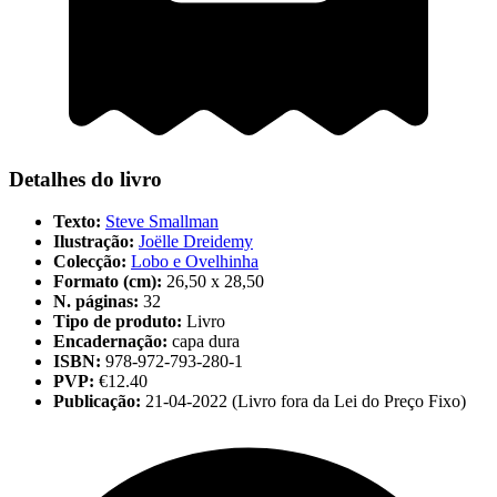
Detalhes do livro
Texto:
Steve Smallman
Ilustração:
Joëlle Dreidemy
Colecção:
Lobo e Ovelhinha
Formato (cm):
26,50 x 28,50
N. páginas:
32
Tipo de produto:
Livro
Encadernação:
capa dura
ISBN:
978-972-793-280-1
PVP:
€12.40
Publicação:
21-04-2022 (Livro fora da Lei do Preço Fixo)