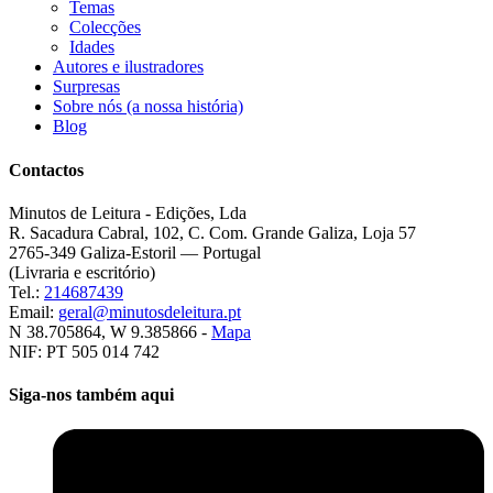
Temas
Colecções
Idades
Autores e ilustradores
Surpresas
Sobre nós (a nossa história)
Blog
Contactos
Minutos de Leitura - Edições, Lda
R. Sacadura Cabral, 102, C. Com. Grande Galiza, Loja 57
2765-349 Galiza-Estoril — Portugal
(Livraria e escritório)
Tel.:
214687439
Email:
geral@minutosdeleitura.pt
N 38.705864, W 9.385866 -
Mapa
NIF: PT 505 014 742
Siga-nos também aqui