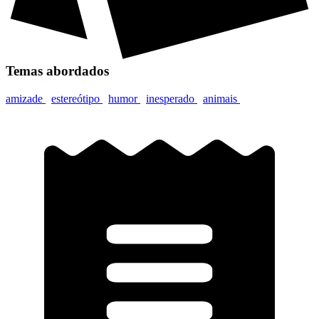
Temas abordados
amizade
estereótipo
humor
inesperado
animais