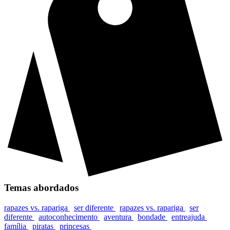
Temas abordados
rapazes vs. rapariga
ser diferente
rapazes vs. rapariga
ser
diferente
autoconhecimento
aventura
bondade
entreajuda
família
piratas
princesas