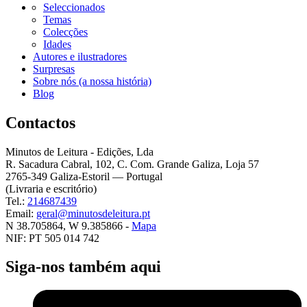
Seleccionados
Temas
Colecções
Idades
Autores e ilustradores
Surpresas
Sobre nós (a nossa história)
Blog
Contactos
Minutos de Leitura - Edições, Lda
R. Sacadura Cabral, 102, C. Com. Grande Galiza, Loja 57
2765-349 Galiza-Estoril — Portugal
(Livraria e escritório)
Tel.:
214687439
Email:
geral@minutosdeleitura.pt
N 38.705864, W 9.385866 -
Mapa
NIF: PT 505 014 742
Siga-nos também aqui