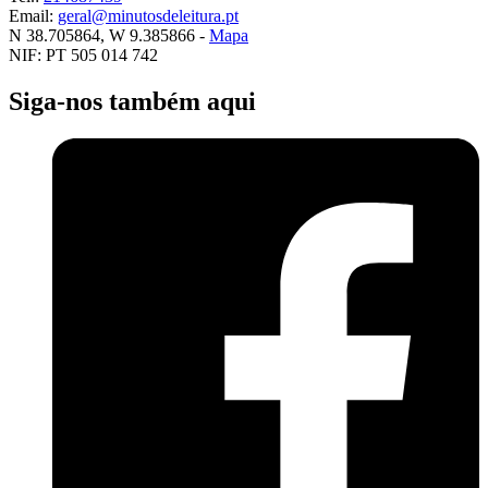
Email:
geral@minutosdeleitura.pt
N 38.705864, W 9.385866 -
Mapa
NIF: PT 505 014 742
Siga-nos também aqui