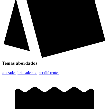
Temas abordados
amizade
brincadeiras
ser diferente