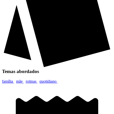
Temas abordados
família
mãe
rotinas
quotidiano