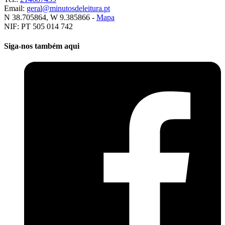
Email:
geral@minutosdeleitura.pt
N 38.705864, W 9.385866 -
Mapa
NIF: PT 505 014 742
Siga-nos também aqui