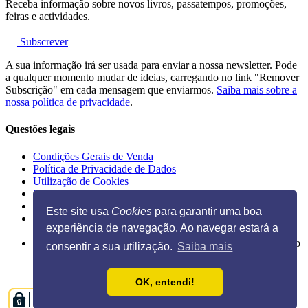
Receba informação sobre novos livros, passatempos, promoções,
feiras e actividades.
Subscrever
A sua informação irá ser usada para enviar a nossa newsletter. Pode
a qualquer momento mudar de ideias, carregando no link "Remover
Subscrição" em cada mensagem que enviarmos.
Saiba mais sobre a
nossa política de privacidade
.
Questões legais
Condições Gerais de Venda
Política de Privacidade de Dados
Utilização de Cookies
Resolução alternativa de Conflitos
Livro de Reclamações Eletrónico
Este site usa
Cookies
para garantir uma boa
experiência de navegação. Ao navegar estará a
Ilustração na página inicial de Guido Van Genechten, do livro
consentir a sua utilização.
Saiba mais
"
Posso espreitar as tuas chuchas?
"
OK, entendi!