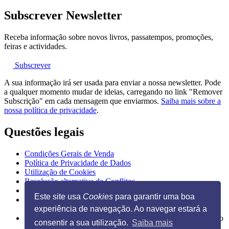
Subscrever Newsletter
Receba informação sobre novos livros, passatempos, promoções,
feiras e actividades.
Subscrever
A sua informação irá ser usada para enviar a nossa newsletter. Pode
a qualquer momento mudar de ideias, carregando no link "Remover
Subscrição" em cada mensagem que enviarmos.
Saiba mais sobre a
nossa política de privacidade
.
Questões legais
Condições Gerais de Venda
Política de Privacidade de Dados
Utilização de Cookies
Resolução alternativa de Conflitos
Livro de Reclamações Eletrónico
Este site usa
Cookies
para garantir uma boa
experiência de navegação. Ao navegar estará a
Ilustração na página inicial de Guido Van Genechten, do livro
consentir a sua utilização.
Saiba mais
"
Posso espreitar as tuas chuchas?
"