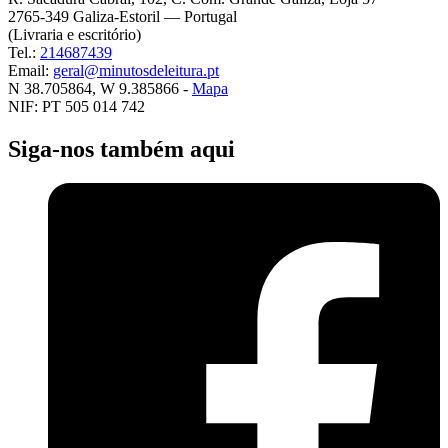
2765-349 Galiza-Estoril — Portugal
(Livraria e escritório)
Tel.:
214687439
Email:
geral@minutosdeleitura.pt
N 38.705864, W 9.385866 -
Mapa
NIF: PT 505 014 742
Siga-nos também aqui