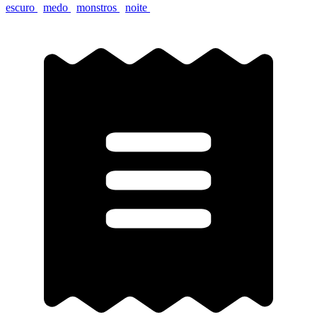
escuro
medo
monstros
noite