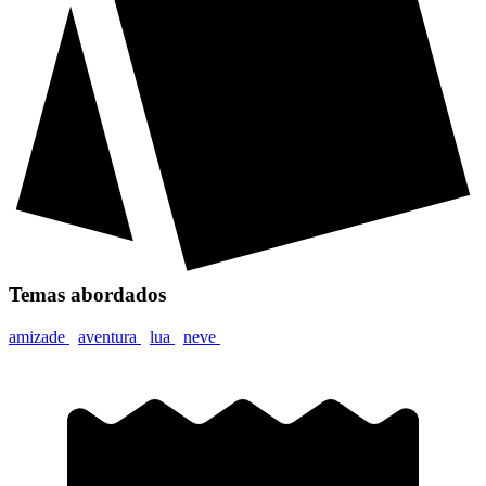
Temas abordados
amizade
aventura
lua
neve