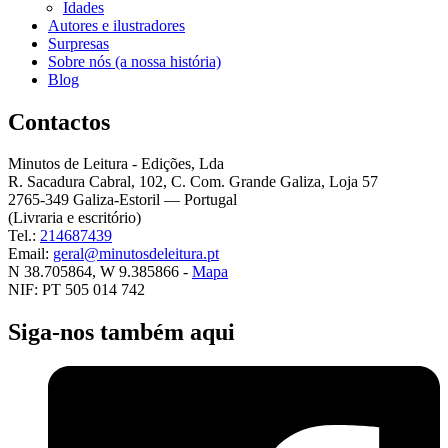
Idades
Autores e ilustradores
Surpresas
Sobre nós (a nossa história)
Blog
Contactos
Minutos de Leitura - Edições, Lda
R. Sacadura Cabral, 102, C. Com. Grande Galiza, Loja 57
2765-349 Galiza-Estoril — Portugal
(Livraria e escritório)
Tel.:
214687439
Email:
geral@minutosdeleitura.pt
N 38.705864, W 9.385866 -
Mapa
NIF: PT 505 014 742
Siga-nos também aqui