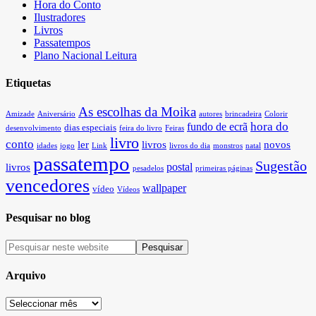
Hora do Conto
Ilustradores
Livros
Passatempos
Plano Nacional Leitura
Etiquetas
As escolhas da Moika
Amizade
Aniversário
autores
brincadeira
Colorir
hora do
fundo de ecrã
dias especiais
desenvolvimento
feira do livro
Feiras
livro
conto
ler
livros
novos
idades
jogo
Link
livros do dia
monstros
natal
passatempo
Sugestão
postal
livros
pesadelos
primeiras páginas
vencedores
wallpaper
vídeo
Vídeos
Pesquisar no blog
Arquivo
Arquivo