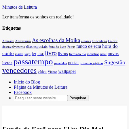
Minutos de Leitura
Ler transforma os sonhos em realidade!
Etiquetas
As escolhas da Moika
Amizade
Aniversário
autores
brincadeira
Colorir
hora do
fundo de ecrã
dias especiais
desenvolvimento
feira do livro
Feiras
livro
conto
ler
livros
novos
idades
jogo
Link
livros do dia
monstros
natal
passatempo
Sugestão
postal
livros
pesadelos
primeiras páginas
vencedores
wallpaper
vídeo
Vídeos
Início do Blog
Página da Minutos de Leitura
Facebook