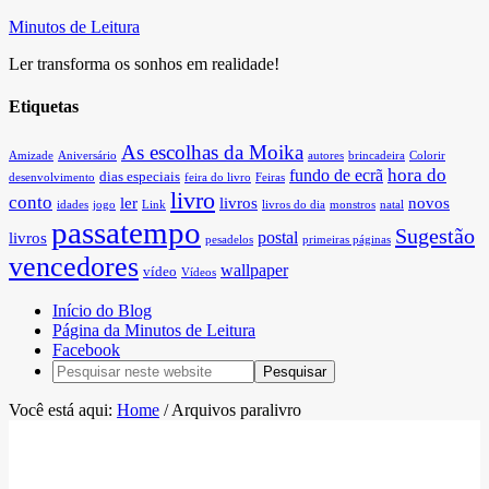
Minutos de Leitura
Ler transforma os sonhos em realidade!
Etiquetas
As escolhas da Moika
Amizade
Aniversário
autores
brincadeira
Colorir
hora do
fundo de ecrã
dias especiais
desenvolvimento
feira do livro
Feiras
livro
conto
ler
livros
novos
idades
jogo
Link
livros do dia
monstros
natal
passatempo
Sugestão
postal
livros
pesadelos
primeiras páginas
vencedores
wallpaper
vídeo
Vídeos
Início do Blog
Página da Minutos de Leitura
Facebook
Você está aqui:
Home
/
Arquivos paralivro