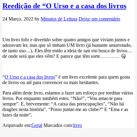
Reedição de “O Urso e a casa dos livros
24 Março, 2022
by
Minutos de Leitura
Deixe um comentário
Um livro fofo e divertido sobre quatro amigos que viviam juntos e
adoravam ler, mas que só tinham UM livro (já bastante amarrotado,
de tanto uso…). Eles têm então a ideia de sair em busca de livros…
de onde será que eles vêm? E parece que têm sorte………… 🤐
“
O Urso e a casa dos livros
” é um livro excelente para quem gosta
de livros ou até para convencer os mais hesitantes.
Para além deste livro, estamos a fazer um esforço por reeditar vários
livros. Por enquanto também estes: “Não!”, “Vou amar-te para
sempre”. E, brevemente: “A caixa das preocupações”, “Não há
dragões nesta história”, “Posso juntar-me ao clube?” E “Ema e as
luzes da noite”.
Arquivado em:
Geral
Marcados com:
livro