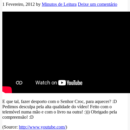
1 Fevereiro, 2012
by
Minutos de Leitura
Deixe um comentário
E que tal, fazer desporto com o Senhor Croc, para aquecer? :D
Pedimos desculpa pela alta qualidade do vídeo! Feito com o
telemóvel numa mão e com o livro na outra! :))) Obrigado pela
compreensão! :D
(
Source:
http://www.youtube.com/
)