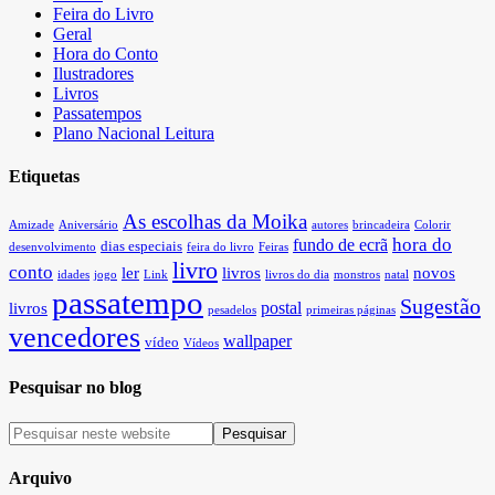
Feira do Livro
Geral
Hora do Conto
Ilustradores
Livros
Passatempos
Plano Nacional Leitura
Etiquetas
As escolhas da Moika
Amizade
Aniversário
autores
brincadeira
Colorir
hora do
fundo de ecrã
dias especiais
desenvolvimento
feira do livro
Feiras
livro
conto
ler
livros
novos
idades
jogo
Link
livros do dia
monstros
natal
passatempo
Sugestão
postal
livros
pesadelos
primeiras páginas
vencedores
wallpaper
vídeo
Vídeos
Pesquisar no blog
Arquivo