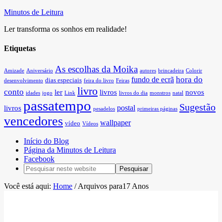
Minutos de Leitura
Ler transforma os sonhos em realidade!
Etiquetas
As escolhas da Moika
Amizade
Aniversário
autores
brincadeira
Colorir
hora do
fundo de ecrã
dias especiais
desenvolvimento
feira do livro
Feiras
livro
conto
ler
livros
novos
idades
jogo
Link
livros do dia
monstros
natal
passatempo
Sugestão
postal
livros
pesadelos
primeiras páginas
vencedores
wallpaper
vídeo
Vídeos
Início do Blog
Página da Minutos de Leitura
Facebook
Você está aqui:
Home
/
Arquivos para17 Anos