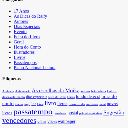
17 Anos
As Dicas do Ralfy
Autores
Dias Especiais
Evento
Feira do Livro
Geral
Hora do Conto
Ilustradores
Livros
Passatempos
Plano Nacional Leitura
Etiquetas
As escolhas da Moika
Amizade
Aniversário
autores
brincadeira
Colorir
hora do
fundo de ecrã
dias especiais
desenvolvimento
feira do livro
Feiras
livro
conto
ler
livros
novos
idades
jogo
Link
livros do dia
monstros
natal
passatempo
Sugestão
postal
livros
pesadelos
primeiras páginas
vencedores
wallpaper
vídeo
Vídeos