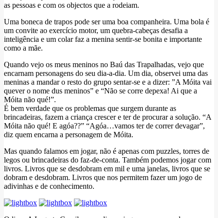
as pessoas e com os objectos que a rodeiam.
Uma boneca de trapos pode ser uma boa companheira. Uma bola é
um convite ao exercício motor, um quebra-cabeças desafia a
inteligência e um colar faz a menina sentir-se bonita e importante
como a mãe.
Quando vejo os meus meninos no Baú das Trapalhadas, vejo que
encarnam personagens do seu dia-a-dia. Um dia, observei uma das
meninas a mandar o resto do grupo sentar-se e a dizer: ”A Móita vai
quever o nome dus meninos” e “Não se corre depexa! Ai que a
Móita não qué!”.
É bem verdade que os problemas que surgem durante as
brincadeiras, fazem a criança crescer e ter de procurar a solução. “A
Móita não qué! E agóa??” “Agóa…vamos ter de correr devagar”,
diz quem encarna a personagem de Móita.
Mas quando falamos em jogar, não é apenas com puzzles, torres de
legos ou brincadeiras do faz-de-conta. Também podemos jogar com
livros. Livros que se desdobram em mil e uma janelas, livros que se
dobram e desdobram. Livros que nos permitem fazer um jogo de
adivinhas e de conhecimento.