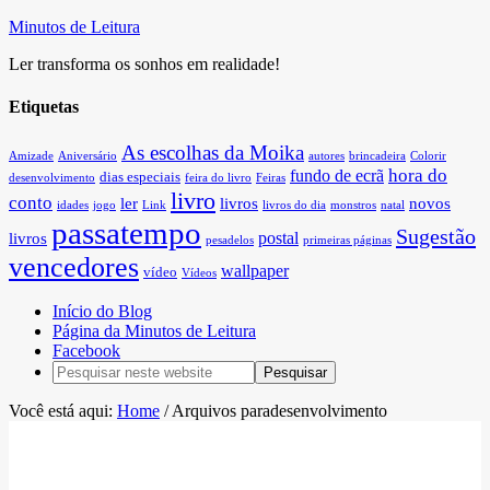
Minutos de Leitura
Ler transforma os sonhos em realidade!
Etiquetas
As escolhas da Moika
Amizade
Aniversário
autores
brincadeira
Colorir
hora do
fundo de ecrã
dias especiais
desenvolvimento
feira do livro
Feiras
livro
conto
ler
livros
novos
idades
jogo
Link
livros do dia
monstros
natal
passatempo
Sugestão
postal
livros
pesadelos
primeiras páginas
vencedores
wallpaper
vídeo
Vídeos
Início do Blog
Página da Minutos de Leitura
Facebook
Você está aqui:
Home
/
Arquivos paradesenvolvimento