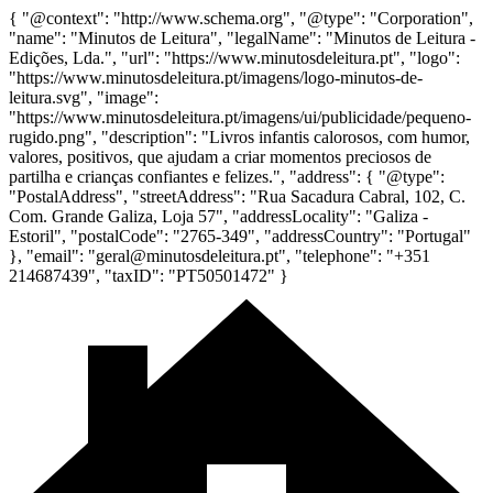
{ "@context": "http://www.schema.org", "@type": "Corporation",
"name": "Minutos de Leitura", "legalName": "Minutos de Leitura -
Edições, Lda.", "url": "https://www.minutosdeleitura.pt", "logo":
"https://www.minutosdeleitura.pt/imagens/logo-minutos-de-
leitura.svg", "image":
"https://www.minutosdeleitura.pt/imagens/ui/publicidade/pequeno-
rugido.png", "description": "Livros infantis calorosos, com humor,
valores, positivos, que ajudam a criar momentos preciosos de
partilha e crianças confiantes e felizes.", "address": { "@type":
"PostalAddress", "streetAddress": "Rua Sacadura Cabral, 102, C.
Com. Grande Galiza, Loja 57", "addressLocality": "Galiza -
Estoril", "postalCode": "2765-349", "addressCountry": "Portugal"
}, "email": "geral@minutosdeleitura.pt", "telephone": "+351
214687439", "taxID": "PT50501472" }