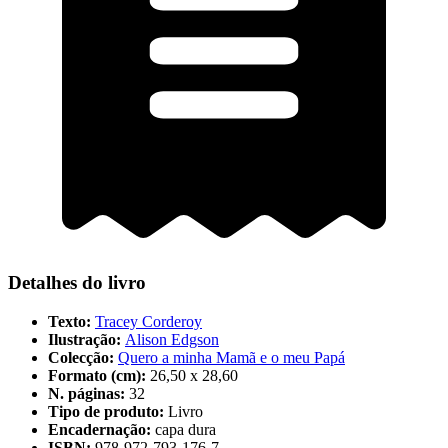
Detalhes do livro
Texto:
Tracey Corderoy
Ilustração:
Alison Edgson
Colecção:
Quero a minha Mamã e o meu Papá
Formato (cm):
26,50 x 28,60
N. páginas:
32
Tipo de produto:
Livro
Encadernação:
capa dura
ISBN:
978-972-793-176-7