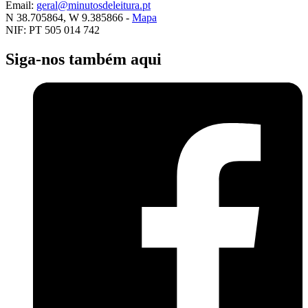
Email:
geral@minutosdeleitura.pt
N 38.705864, W 9.385866 -
Mapa
NIF: PT 505 014 742
Siga-nos também aqui