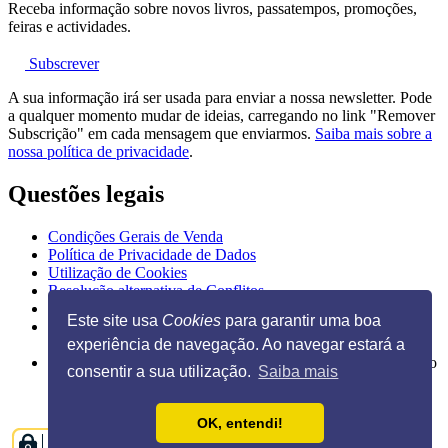
Receba informação sobre novos livros, passatempos, promoções,
feiras e actividades.
Subscrever
A sua informação irá ser usada para enviar a nossa newsletter. Pode
a qualquer momento mudar de ideias, carregando no link "Remover
Subscrição" em cada mensagem que enviarmos.
Saiba mais sobre a
nossa política de privacidade
.
Questões legais
Condições Gerais de Venda
Política de Privacidade de Dados
Utilização de Cookies
Resolução alternativa de Conflitos
Livro de Reclamações Eletrónico
Este site usa
Cookies
para garantir uma boa
experiência de navegação. Ao navegar estará a
Ilustração na página inicial de Guido Van Genechten, do livro
consentir a sua utilização.
Saiba mais
"
Posso espreitar as tuas chuchas?
"
OK, entendi!